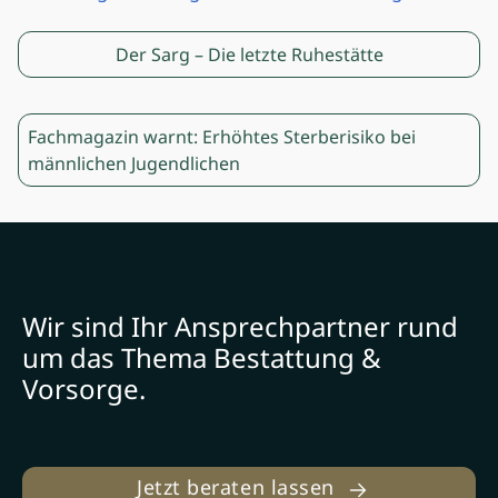
Post
Previous post:
Der Sarg – Die letzte Ruhestätte
navigation
Next post:
Fachmagazin warnt: Erhöhtes Sterberisiko bei
männlichen Jugendlichen
Wir sind Ihr Ansprechpartner rund
um das Thema Bestattung &
Vorsorge.
Jetzt beraten lassen