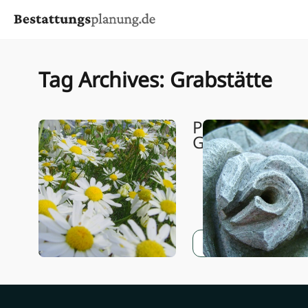
Skip to content
Tag Archives:
Grabstätte
Pflegeleichte
Grabalternati
Weiterlesen