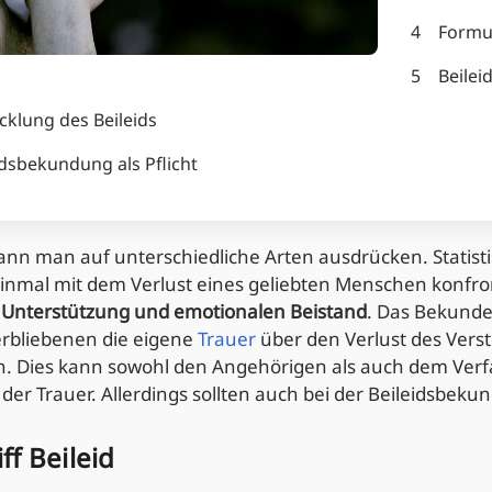
4
Formul
5
Beilei
cklung des Beileids
dsbekundung als Pflicht
kann man auf unterschiedliche Arten ausdrücken. Statis
inmal mit dem Verlust eines geliebten Menschen konfro
n
Unterstützung und emotionalen Beistand
. Das Bekunden
rbliebenen die eigene
Trauer
über den Verlust des Vers
 Dies kann sowohl den Angehörigen als auch dem Verfasse
der Trauer. Allerdings sollten auch bei der Beileidsbek
ff Beileid