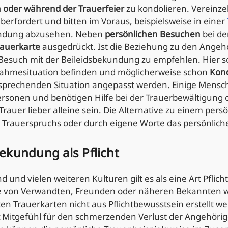
 oder während der Trauerfeier
zu kondolieren. Vereinzel
rfordert und bitten im Voraus, beispielsweise in einer
undung abzusehen. Neben
persönlichen Besuchen
bei de
rauerkarte
ausgedrückt. Ist die Beziehung zu den Angehö
Besuch mit der Beileidsbekundung zu empfehlen. Hier so
nahmesituation befinden und möglicherweise schon
Kon
ntsprechenden Situation angepasst werden. Einige Men
rsonen und benötigen Hilfe bei der Trauerbewältigung 
 Trauer lieber alleine sein. Die Alternative zu einem pers
es Trauerspruchs oder durch eigene Worte das persönlic
ekundung als Pflicht
d und vielen weiteren Kulturen gilt es als eine Art Pflic
 von Verwandten, Freunden oder näheren Bekannten w
ten Trauerkarten nicht aus Pflichtbewusstsein erstellt
Mitgefühl für den schmerzenden Verlust der Angehöri