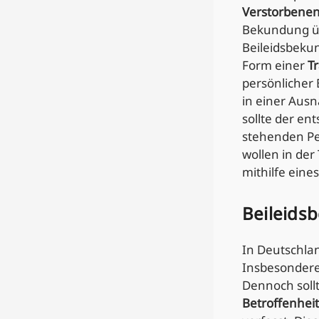
Verstorbenen
Bekundung übe
Beileidsbek
Form einer
T
persönlicher 
in einer Aus
sollte der e
stehenden Pe
wollen in der
mithilfe ein
Beileidsb
In Deutschlan
Insbesondere
Dennoch soll
Betroffenheit