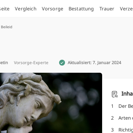
seite
Vergleich
Vorsorge
Bestattung
Trauer
Verze
 Beileid
etin
Vorsorge-Experte
Aktualisiert: 7. Januar 2024
Inha
1
Der Beg
2
Arten 
3
Richti