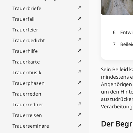
Trauerbriefe
Trauerfall
Trauerfeier
6
Entwi
Trauergedicht
7
Beilei
Trauerhilfe
Trauerkarte
Sein Beileid 
Trauermusik
mindestens e
Trauerphasen
Angehörige
um den Hinte
Trauerreden
auszudrücken.
Trauerredner
Verarbeitung 
Trauerreisen
Der Begri
Trauerseminare