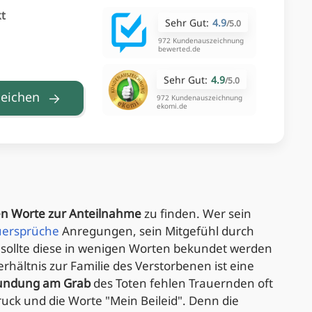
kt
Sehr Gut:
4.9
/
5.0
972 Kundenauszeichnung
bewerted.de
Sehr Gut:
4.9
/
5.0
leichen
972 Kundenauszeichnung
ekomi.de
gen Worte zur Anteilnahme
zu finden. Wer sein
uersprüche
Anregungen, sein Mitgefühl durch
sollte diese in wenigen Worten bekundet werden
rhältnis zur Familie des Verstorbenen ist eine
kundung am Grab
des Toten fehlen Trauernden oft
uck und die Worte "Mein Beileid". Denn die