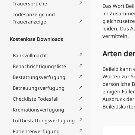
Trauersprüche
Das Wort Beil
im Zusammenh
Todesanzeige und
gleichzusetze
Traueranzeige
leiden. Das A
vermitteln.
Kostenlose Downloads
Arten de
Bankvollmacht
Benachrichtigungsliste
Beileid kann
Worten zur Se
Bestattungsverfügung
persönliche B
Betreuungsverfügung
einigen Fälle
Checkliste Todesfall
Ausdruck der
Beileidskart
Kremationsverfügung
Luftbestattungsverfügung
Patientenverfügung