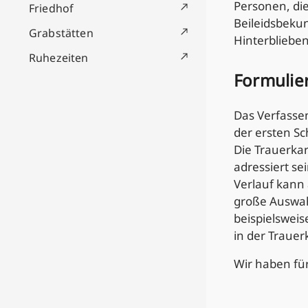
Personen, die
Friedhof
Beileidsbeku
Grabstätten
Hinterblieben
Ruhezeiten
Formulier
Das Verfasse
der ersten Sc
Die Trauerkar
adressiert se
Verlauf kann 
große Auswah
beispielsweis
in der Trauerk
Wir haben für