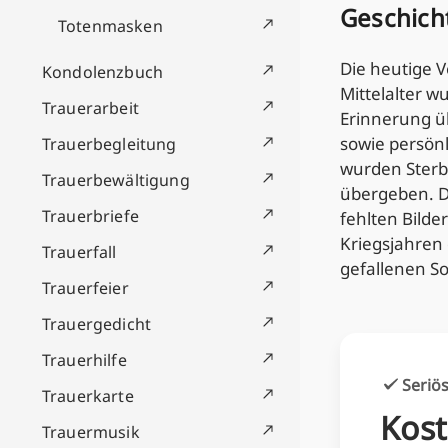
Geschich
Totenmasken
Die heutige 
Kondolenzbuch
Mittelalter w
Trauerarbeit
Erinnerung üb
sowie persön
Trauerbegleitung
wurden Sterb
Trauerbewältigung
übergeben. Di
Trauerbriefe
fehlten Bilde
Kriegsjahren 
Trauerfall
gefallenen So
Trauerfeier
Trauergedicht
Trauerhilfe
Seriös
Trauerkarte
Kost
Trauermusik