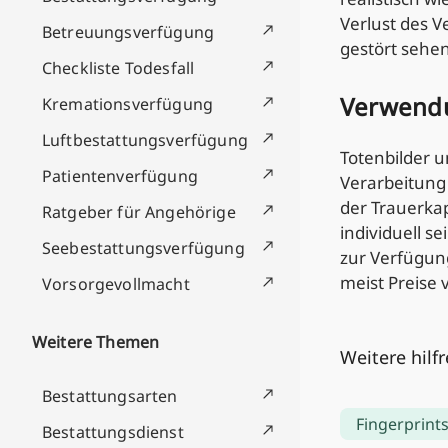
Verlust des 
Betreuungsverfügung
gestört sehen
Checkliste Todesfall
Verwendu
Kremationsverfügung
Luftbestattungsverfügung
Totenbilder u
Patientenverfügung
Verarbeitung
der Trauerkap
Ratgeber für Angehörige
individuell s
Seebestattungsverfügung
zur Verfügung
meist Preise 
Vorsorgevollmacht
Weitere Themen
Weitere hilf
Bestattungsarten
Fingerprint
Bestattungsdienst