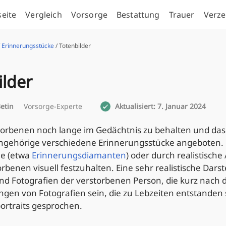
seite
Vergleich
Vorsorge
Bestattung
Trauer
Verze
/
Erinnerungsstücke
/ Totenbilder
ilder
etin
Vorsorge-Experte
Aktualisiert: 7. Januar 2024
orbenen noch lange im Gedächtnis zu behalten und da
ngehörige verschiedene Erinnerungsstücke angeboten. 
e (etwa
Erinnerungsdiamanten
) oder durch realistisch
rbenen visuell festzuhalten. Eine sehr realistische Dars
ind Fotografien der verstorbenen Person, die kurz nach
en von Fotografien sein, die zu Lebzeiten entstanden s
ortraits gesprochen.