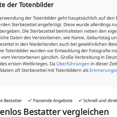
te der Totenbilder
Verwendung der Totenbilder geht hauptsächlich auf den 
urden Sterbezettel angefertigt. Diese wurde allerdings n
ergeben. Die Sterbezettel beinhalteten neben den eigen
liche Daten des Verstorbenen, wie Name, Geburtstag un
ezettel in den Niederlanden auch bei gewöhnlichen Bei
e Totenbilder wurden vor Entwicklung der Fotografie no
r vom Verstorbenen gänzlich. Große Verbreitung in Deuts
des ersten Weltkrieges. Da
Überführungen
in dieser Ze
ldaten oft Sterbezettel mit Totenbildern als
Erinnerungs
e Bestatter
Passende Angebote
Schnell und dire
enlos Bestatter vergleichen