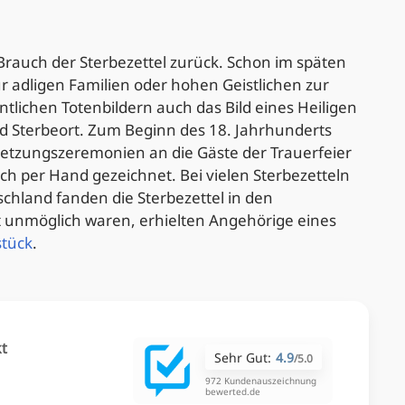
Brauch der Sterbezettel zurück. Schon im späten
ur adligen Familien oder hohen Geistlichen zur
tlichen Totenbildern auch das Bild eines Heiligen
d Sterbeort. Zum Beginn des 18. Jahrhunderts
setzungszeremonien an die Gäste der Trauerfeier
ch per Hand gezeichnet. Bei vielen Sterbezetteln
chland fanden die Sterbezettel in den
it unmöglich waren, erhielten Angehörige eines
stück
.
kt
Sehr Gut:
4.9
/
5.0
972 Kundenauszeichnung
bewerted.de