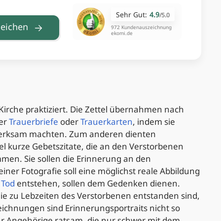
Sehr Gut:
4.9
/
5.0
leichen
972 Kundenauszeichnung
ekomi.de
Kirche praktiziert. Die Zettel übernahmen nach
ger
Trauerbriefe
oder
Trauerkarten
, indem sie
merksam machten. Zum anderen dienten
tel kurze Gebetszitate, die an den Verstorbenen
men. Sie sollen die Erinnerung an den
ner Fotografie soll eine möglichst reale Abbildung
m
Tod
entstehen, sollen dem Gedenken dienen.
die zu Lebzeiten des Verstorbenen entstanden sind,
Zeichnungen sind Erinnerungsportraits nicht so
 für Angehörige ratsam, die nur schwer mit dem