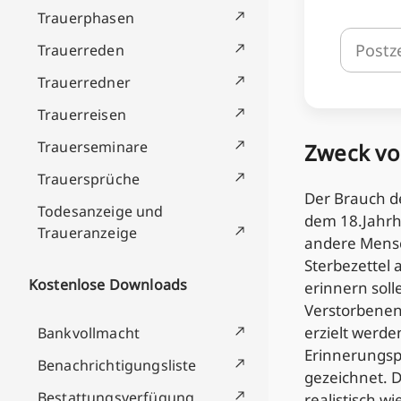
Trauerphasen
Trauerreden
Trauerredner
Trauerreisen
Trauerseminare
Zweck vo
Trauersprüche
Der Brauch de
Todesanzeige und
dem 18.Jahrh
Traueranzeige
andere Mensc
Sterbezettel 
Kostenlose Downloads
erinnern soll
Verstorbenen 
erzielt werd
Bankvollmacht
Erinnerungspo
Benachrichtigungsliste
gezeichnet. D
Bestattungsverfügung
realistisch w