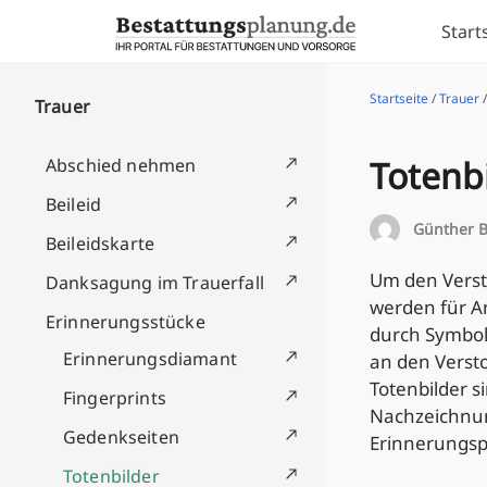
Skip to content
Start
Startseite
/
Trauer
Trauer
Totenb
Abschied nehmen
Beileid
Günther B
Beileidskarte
Um den Verst
Danksagung im Trauerfall
werden für A
Erinnerungsstücke
durch Symbol
Erinnerungsdiamant
an den Versto
Totenbilder s
Fingerprints
Nachzeichnung
Gedenkseiten
Erinnerungsp
Totenbilder