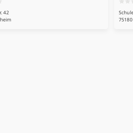
r. 42
Schul
zheim
75180