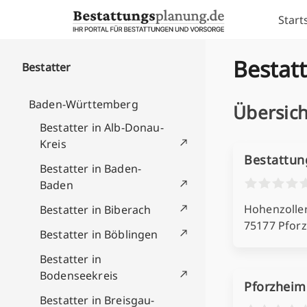
Skip to content
Start
Bestatt
Bestatter
Baden-Württemberg
Übersich
Bestatter in Alb-Donau-
Kreis
Bestattun
Bestatter in Baden-
Baden
Hohenzoller
Bestatter in Biberach
75177 Pfor
Bestatter in Böblingen
Bestatter in
Bodenseekreis
Pforzhei
Bestatter in Breisgau-