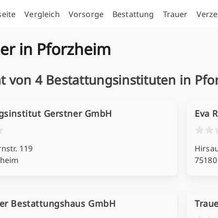
seite
Vergleich
Vorsorge
Bestattung
Trauer
Verze
er in Pforzheim
t von 4 Bestattungsinstituten in Pf
gsinstitut Gerstner GmbH
Eva R
nstr. 119
Hirsau
zheim
75180
mer Bestattungshaus GmbH
Traue