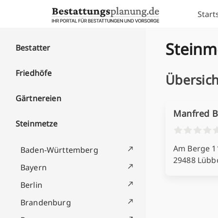
Skip to content
Start
Steinm
Bestatter
Friedhöfe
Übersic
Gärtnereien
Manfred 
Steinmetze
Am Berge 1
Baden-Württemberg
29488 Lüb
Bayern
Berlin
Brandenburg