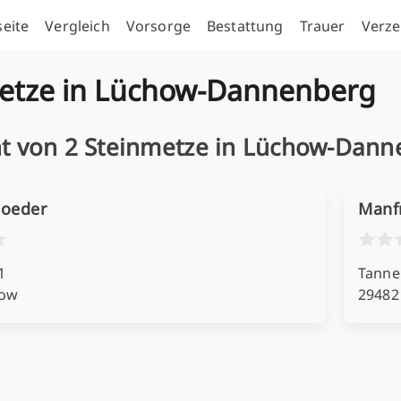
seite
Vergleich
Vorsorge
Bestattung
Trauer
Verze
etze in Lüchow-Dannenberg
ht von 2 Steinmetze in Lüchow-Dan
Boeder
Manf
1
Tanne
bow
29482