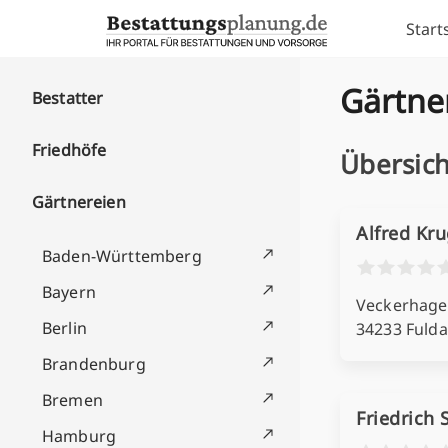
Skip to content
Start
Gärtner
Bestatter
Friedhöfe
Übersich
Gärtnereien
Alfred Kr
Baden-Württemberg
Bayern
Veckerhagen
Berlin
34233 Fulda
Brandenburg
Bremen
Friedrich 
Hamburg