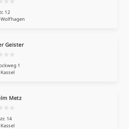
r. 12
 Wolfhagen
r Geister
ockweg 1
 Kassel
elm Metz
tr. 14
 Kassel