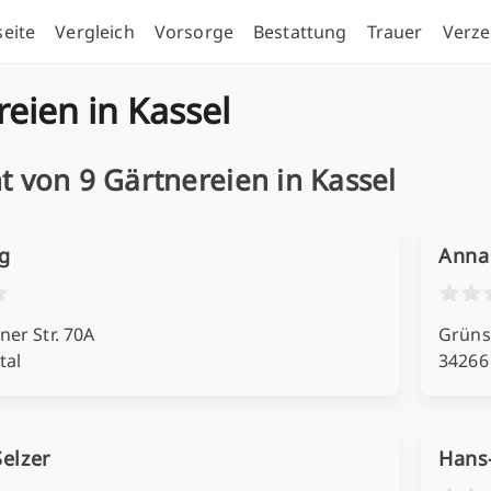
seite
Vergleich
Vorsorge
Bestattung
Trauer
Verze
eien in Kassel
t von 9 Gärtnereien in Kassel
ug
Anna
er Str. 70A
Grünst
tal
34266 
Selzer
Hans