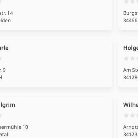
tr. 14
Burgst
elden
34466
arle
Holge
. 9
Am St
l
34128
lgrim
Wilh
sermühle 10
Arndts
atal
34123