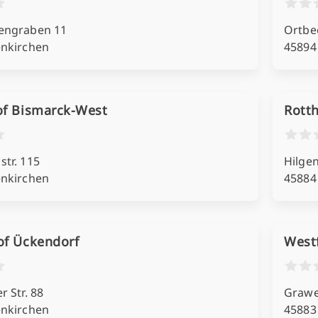
engraben 11
Ortbe
enkirchen
45894
of Bismarck-West
Rotth
tr. 115
Hilge
enkirchen
45884
of Ückendorf
Westf
 Str. 88
Grawe
enkirchen
45883