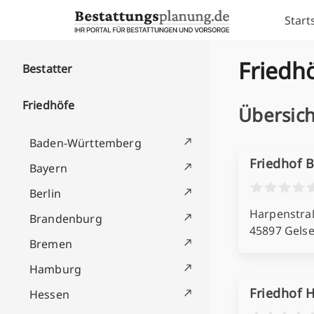
Skip to content
Start
Friedhö
Bestatter
Friedhöfe
Übersich
Baden-Württemberg
Friedhof 
Bayern
Berlin
Harpenstra
Brandenburg
45897 Gels
Bremen
Hamburg
Friedhof 
Hessen