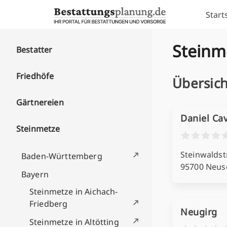
Skip to content
Start
Steinm
Bestatter
Friedhöfe
Übersich
Gärtnereien
Daniel Ca
Steinmetze
Steinwaldstr
Baden-Württemberg
95700 Neus
Bayern
Steinmetze in Aichach-
Friedberg
Neugirg
Steinmetze in Altötting