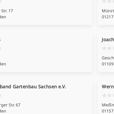
Str. 17
Münzt
den
01217
s
Joac
Geschw
den
01109
band Gartenbau Sachsen e.V.
Wern
ger Str. 67
Meißn
den
01157