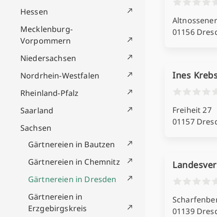
Hessen
Altnossener 
Mecklenburg-
01156 Dres
Vorpommern
Niedersachsen
Ines Kreb
Nordrhein-Westfalen
Rheinland-Pfalz
Freiheit 27
Saarland
01157 Dres
Sachsen
Gärtnereien in Bautzen
Gärtnereien in Chemnitz
Landesver
Gärtnereien in Dresden
Gärtnereien in
Scharfenber
Erzgebirgskreis
01139 Dres