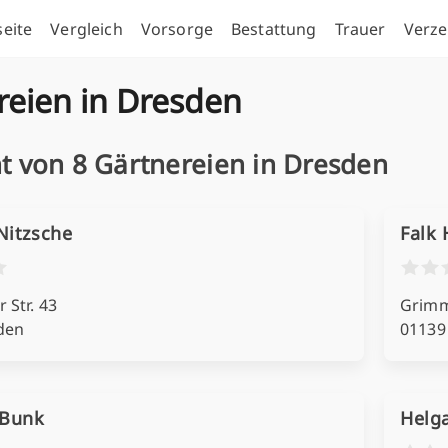
seite
Vergleich
Vorsorge
Bestattung
Trauer
Verze
reien in Dresden
t von 8 Gärtnereien in Dresden
Nitzsche
Falk 
 Str. 43
Grimm
den
01139
 Bunk
Helga