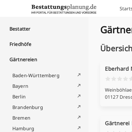
Skip to content
Start
Gärtne
Bestatter
Friedhöfe
Übersich
Gärtnereien
Eberhard 
Baden-Württemberg
Bayern
Weinböhlaer
Berlin
01127 Dres
Brandenburg
Bremen
Gärtnerei
Hamburg