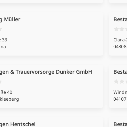
g Müller
Besta
e 33
Clara-
mma
04808
gen & Trauervorsorge Dunker GmbH
Best
aße 40
Windm
kleeberg
04107
gen Hentschel
Best