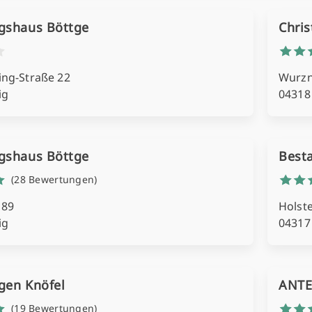
gshaus Böttge
Chris
ing-Straße 22
Wurzne
ig
04318
gshaus Böttge
Best
(28 Bewertungen)
189
Holste
ig
04317
gen Knöfel
ANTE
(19 Bewertungen)