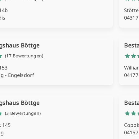
 14b
Stötte
dis
04317
gshaus Böttge
Best
(17 Bewertungen)
 153
Willia
ig - Engelsdorf
04177
gshaus Böttge
Best
(3 Bewertungen)
. 145
Coppis
ig
04157