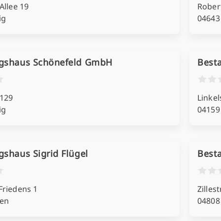
Allee 19
Rober
ig
04643
ngshaus Schönefeld GmbH
Best
 129
Linkels
ig
04159
gshaus Sigrid Flügel
Best
Friedens 1
Zilles
en
04808