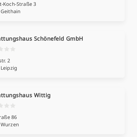
t-Koch-Straße 3
 Geithain
attungshaus Schönefeld GmbH
tr. 2
 Leipzig
attungshaus Wittig
traße 86
 Wurzen