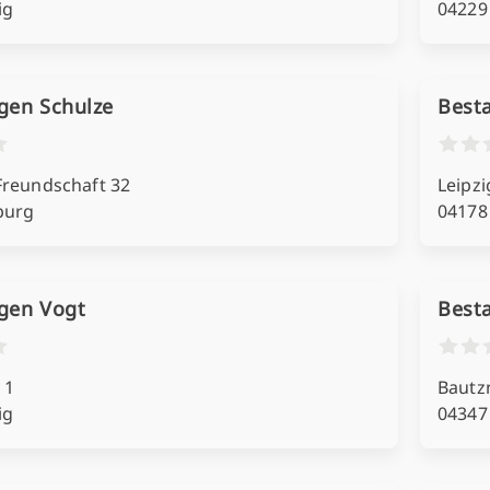
ig
04229
gen Schulze
Best
Freundschaft 32
Leipzi
burg
04178
gen Vogt
Best
 1
Bautzn
ig
04347