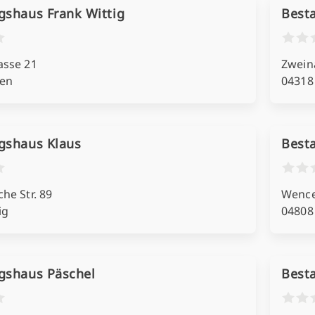
gshaus Frank Wittig
Best
asse 21
Zweina
en
04318
gshaus Klaus
Best
he Str. 89
Wence
ig
04808
gshaus Päschel
Besta